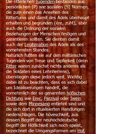
Die ritterlichen
Tugenden
bestanden aus
persönlichen (P) wie sozialen (S) Normen,
die zum einen das Ansehen des
Rittertums und damit des Adels überhaupt
erhalten und begründen (êre, zuht), aber
auch die Ordnung der sozialen
Beziehungen der Menschen festigen und
garantieren sollten. Sie dienten damit
auch der
Legitimation
des Adels als des
vornehmsten Standes.
Natürlich fußten sie auf den militärischen
Tugenden von Treue und Tapferkeit (denn
Ritter
waren zunächst nichts anderes als
die Soldaten eines Lehnherrens),
überstiegen diese jedoch weit. Wichtig
dabei ist zu beachten, dass es sich dabei
um Idealisierungen handelt, die
vornehmlich der so genannten
höfischen
Dichtung
wie
Erec
,
Parzival
oder
Iwein
sowie dem
Minnesang
entlehnt sind und
die sich dort in ritualisierten Handlungen
niederschlagen. Die höveschkeit, aus
dessen Begriff der neuhochdeutsche
Begriff der Höflichkeit sich noch speist,
bezeichnet die Umgangsformen am
Hof
,