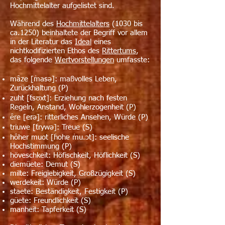
Hochmittelalter aufgelistet sind.
Während des
Hochmittelalters
(1030 bis
ca.1250) beinhaltete der Begriff vor allem
in der Literatur das
Ideal
eines
nichtkodifizierten Ethos des
Rittertums
,
das folgende
Wertvorstellungen
umfasste:
mâze [ˈmaːsə]: maßvolles Leben,
Zurückhaltung (P)
zuht [ˈtsʊxt]: Erziehung nach festen
Regeln, Anstand, Wohlerzogenheit (P)
êre [eːrə]: ritterliches Ansehen, Würde (P)
triuwe [ˈtrywə]: Treue (S)
hôher muot [ˈhohɐ ˈmu.ɔt]: seelische
Hochstimmung (P)
höveschkeit: Höfischkeit, Höflichkeit (S)
diemüete: Demut (S)
milte: Freigiebigkeit, Großzügigkeit (S)
werdekeit: Würde (P)
staete: Beständigkeit, Festigkeit (P)
güete: Freundlichkeit (S)
manheit: Tapferkeit (S)