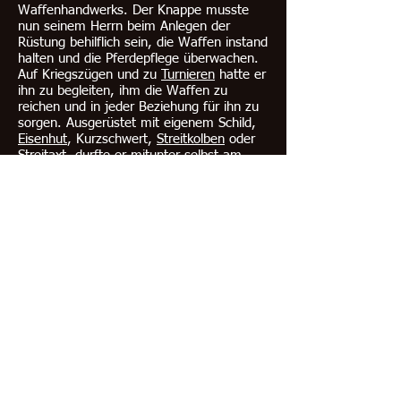
Waffenhandwerks. Der Knappe musste
nun seinem Herrn beim Anlegen der
Rüstung behilflich sein, die Waffen instand
halten und die Pferdepflege überwachen.
Auf Kriegszügen und zu
Turnieren
hatte er
ihn zu begleiten, ihm die Waffen zu
reichen und in jeder Beziehung für ihn zu
sorgen. Ausgerüstet mit eigenem Schild,
Eisenhut
, Kurzschwert,
Streitkolben
oder
Streitaxt
, durfte er mitunter selbst am
Turnier (insbesondere am Massenkampf,
der
Buhurt
) teilnehmen. Nur mit
Langschwert und
Lanze
, die den Rittern
vorbehaltenen Waffen, durfte er nicht
kämpfen. In Turnier und
Schlacht
hatte
der Knappe seinen Herrn zu unterstützen.
Beim Turnier führte der Knappe dem Ritter
das Streitross nach, ein anderer trug
Helm, Lanze und Schild (davon ihr
französischer Name Ecuyer, Schildträger,
Schildknappe). Im Gefecht hielt der
Knappe sich hinter seinem Herrn, um ihm
Hilfe zu leisten, wenn er verwundet
wurde, ihm ein anderes Pferd oder eine
andere Lanze zu reichen oder die