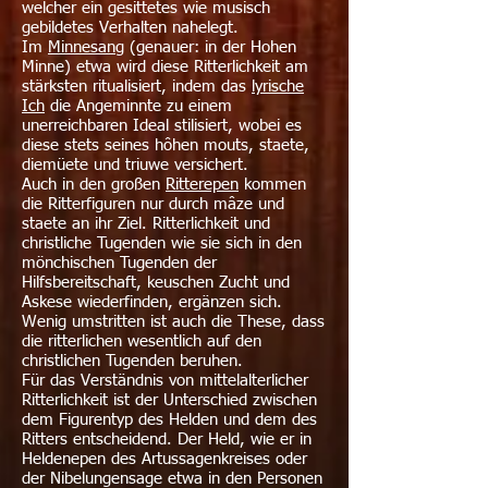
welcher ein gesittetes wie musisch
gebildetes Verhalten nahelegt.
Im
Minnesang
(genauer: in der Hohen
Minne) etwa wird diese Ritterlichkeit am
stärksten ritualisiert, indem das
lyrische
Ich
die Angeminnte zu einem
unerreichbaren Ideal stilisiert, wobei es
diese stets seines hôhen mouts, staete,
diemüete und triuwe versichert.
Auch in den großen
Ritterepen
kommen
die Ritterfiguren nur durch mâze und
staete an ihr Ziel. Ritterlichkeit und
christliche Tugenden wie sie sich in den
mönchischen Tugenden der
Hilfsbereitschaft, keuschen Zucht und
Askese wiederfinden, ergänzen sich.
Wenig umstritten ist auch die These, dass
die ritterlichen wesentlich auf den
christlichen Tugenden beruhen.
Für das Verständnis von mittelalterlicher
Ritterlichkeit ist der Unterschied zwischen
dem Figurentyp des Helden und dem des
Ritters entscheidend. Der Held, wie er in
Heldenepen des Artussagenkreises oder
der Nibelungensage etwa in den Personen